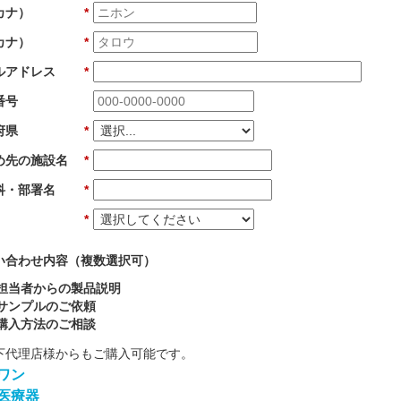
カナ）
*
カナ）
*
ルアドレス
*
番号
府県
*
め先の施設名
*
科・部署名
*
*
い合わせ内容（複数選択可）
担当者からの製品説明
サンプルのご依頼
購入方法のご相談
下代理店様からもご購入可能です。
ワン
医療器