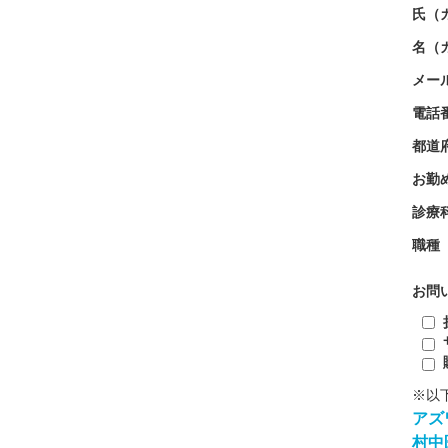
氏（
名（
メー
電話
都道
お勤
診療
職種
お問
※以
アズ
村中