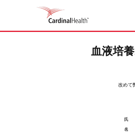
血液培養
改めて
氏
名